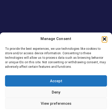
News-old
Manage Consent
Series Mania
To provide the best experiences, we use technologies like cookies to
store and/or access device information. Consenting to these
2024
technologies will allow us to process data such as browsing behavior
or unique IDs on this site. Not consenting or withdrawing consent, may
adversely affect certain features and functions.
TRANSPERFECT
ON 26 MARCH 2024
Accept
Deny
View preferences