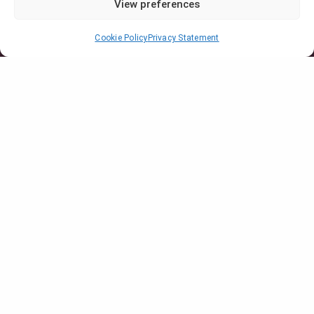
View preferences
Cookie Policy
Privacy Statement
TransPerfect Media is excited to attend
MIPTV in Cannes from April 8 to 10. This
event is a key gathering for the global
television market, bringing together
industry professionals from around the
world.
Annika Rynger
and
Jean-Luc Bertin
will