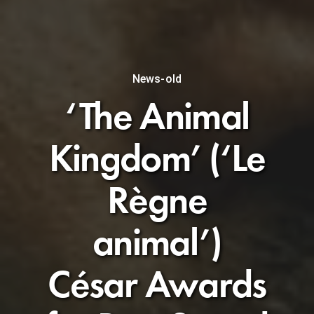
News-old
‘The Animal
Kingdom’ (‘Le
Règne
animal’)
César Awards