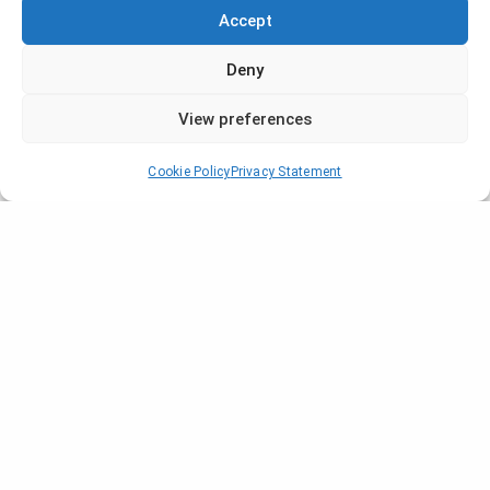
Accept
Deny
View preferences
Cookie Policy
Privacy Statement
Company
Who are we?
Locations
News
Blogs and Guides
Our Projects