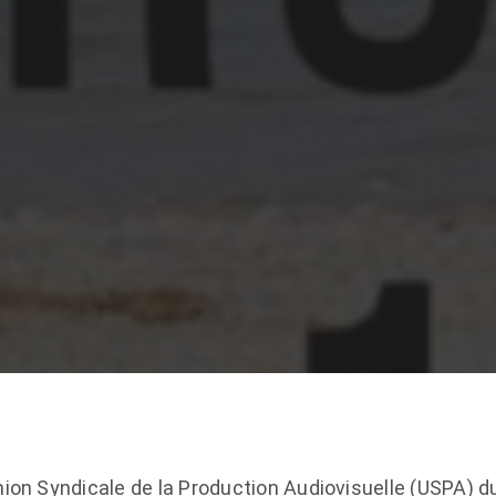
nion Syndicale de la Production Audiovisuelle (USPA) dur