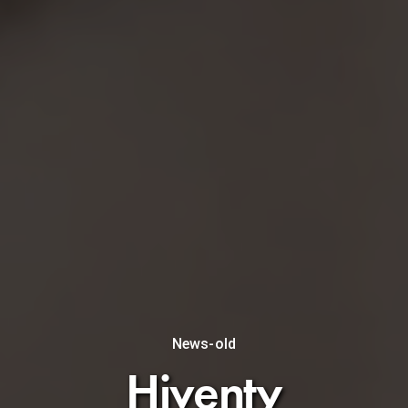
News-old
Hiventy